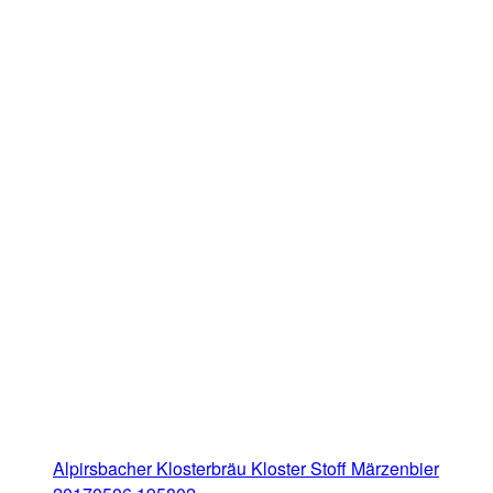
Alpirsbacher Klosterbräu Kloster Stoff Märzenbier