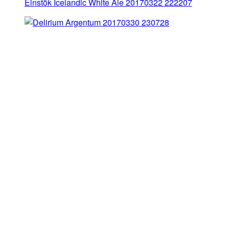
Einstök Icelandic White Ale 20170322 222207