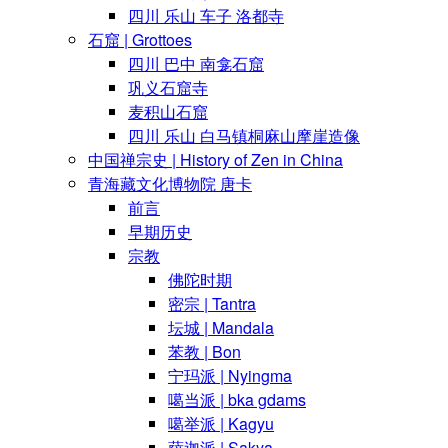
四川 乐山 车子 洛都寺
石窟 | Grottoes
四川 巴中 南龛石窟
巩义石窟寺
麦积山石窟
四川 乐山 白马镇桐麻山摩崖造像
中国禅宗史 | History of Zen in China
青海藏文化博物院 唐卡
前言
早期历史
宗教
佛陀时期
密宗 | Tantra
坛城 | Mandala
苯教 | Bon
宁玛派 | Nyingma
噶当派 | bka gdams
噶举派 | Kagyu
萨迦派 | Sakya