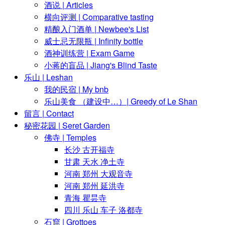
酒说 | Articles
横向评测 | Comparative tasting
精酿入门酒单 | Newbee's List
威士忌无限瓶 | Infinity bottle
酒神训练营 | Exam Game
小蒋的盲品 | Jiang's Blind Taste
乐山 | Leshan
我的民宿 | My bnb
乐山美食 （建设中…）| Greedy of Le Shan
留言 | Contact
秘密花园 | Seret Garden
佛寺 | Temples
长沙 古开福寺
甘肃 天水 净土寺
河南 郑州 大观音寺
河南 郑州 延洪寺
青海 瞿昙寺
四川 乐山 车子 洛都寺
石窟 | Grottoes