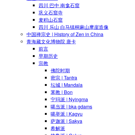
四川 巴中 南龛石窟
巩义石窟寺
麦积山石窟
四川 乐山 白马镇桐麻山摩崖造像
中国禅宗史 | History of Zen in China
青海藏文化博物院 唐卡
前言
早期历史
宗教
佛陀时期
密宗 | Tantra
坛城 | Mandala
苯教 | Bon
宁玛派 | Nyingma
噶当派 | bka gdams
噶举派 | Kagyu
萨迦派 | Sakya
希解派