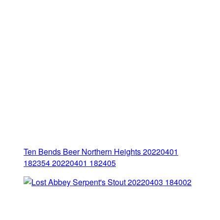
Ten Bends Beer Northern Heights 20220401
182354 20220401 182405