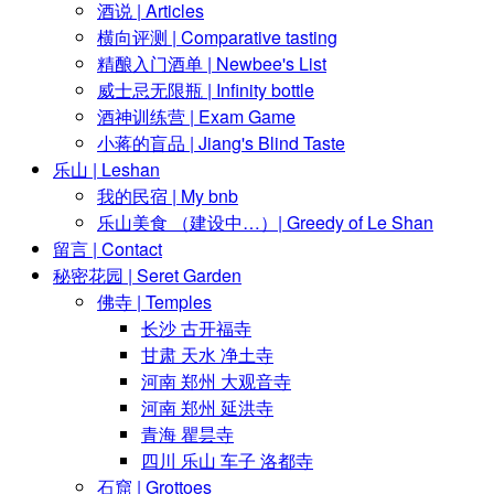
酒说 | Articles
横向评测 | Comparative tasting
精酿入门酒单 | Newbee's List
威士忌无限瓶 | Infinity bottle
酒神训练营 | Exam Game
小蒋的盲品 | Jiang's Blind Taste
乐山 | Leshan
我的民宿 | My bnb
乐山美食 （建设中…）| Greedy of Le Shan
留言 | Contact
秘密花园 | Seret Garden
佛寺 | Temples
长沙 古开福寺
甘肃 天水 净土寺
河南 郑州 大观音寺
河南 郑州 延洪寺
青海 瞿昙寺
四川 乐山 车子 洛都寺
石窟 | Grottoes