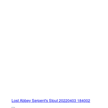
Lost Abbey Serpent's Stout 20220403 184002