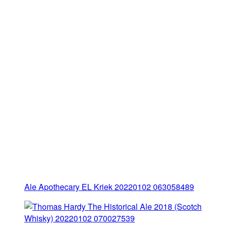
Ale Apothecary EL Kriek 20220102 063058489