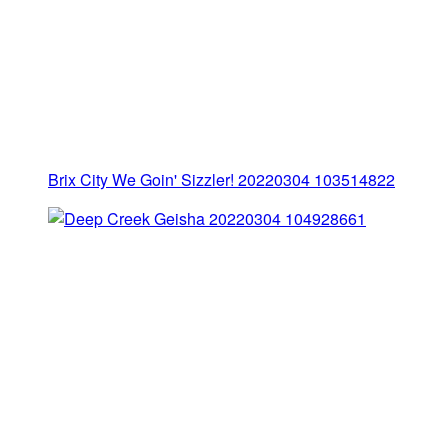
Brix City We Goin' Sizzler! 20220304 103514822