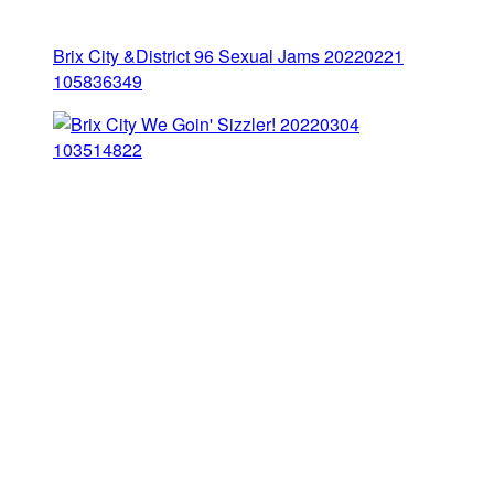
Brix City &District 96 Sexual Jams 20220221
105836349