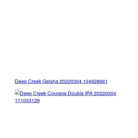
Deep Creek Geisha 20220304 104928661