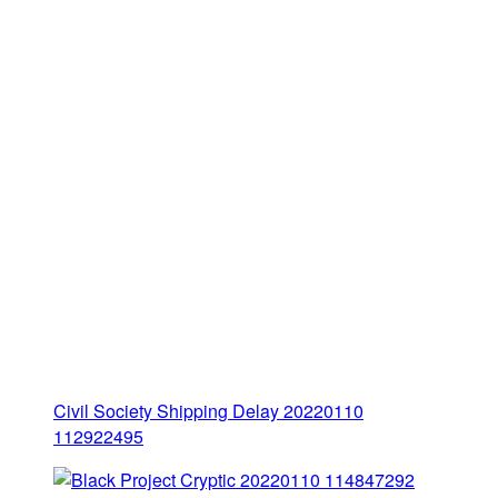
Civil Society Shipping Delay 20220110
112922495