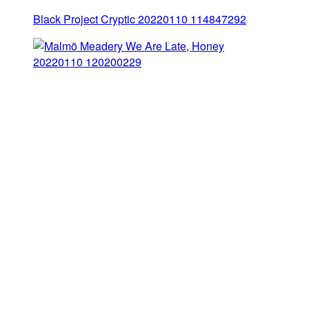
Black Project Cryptic 20220110 114847292