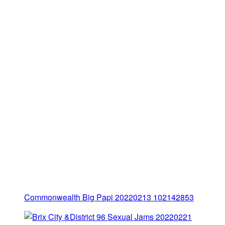
Commonwealth Big Papi 20220213 102142853