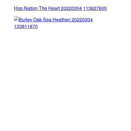
Hop Nation The Heart 20220304 113627605